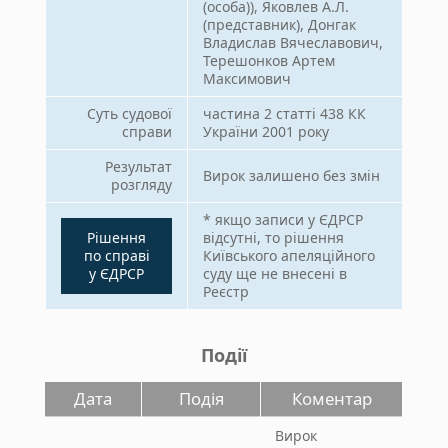
(особа)), Яковлев А.Л.
(представник), Донгак
Владислав Вячеславович,
Терешонков Артем
Максимович
Суть судової
частина 2 статті 438 КК
справи
України 2001 року
Результат
Вирок залишено без змін
розгляду
* якщо записи у ЄДРСР
Рішення
відсутні, то рішення
по справі
Київського апеляційного
у ЄДРСР
суду ще не внесені в
Реєстр
Події
Дата
Подія
Коментар
Вирок