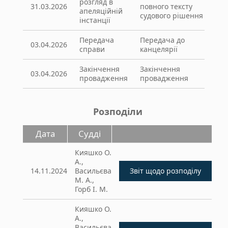
розгляд в
31.03.2026
повного тексту
апеляційній
судового рішення
інстанції
Передача
Передача до
03.04.2026
справи
канцелярії
Закінчення
Закінчення
03.04.2026
провадження
провадження
Розподіли
Дата
Судді
Кияшко О.
А.,
14.11.2024
Васильєва
М. А.,
Горб І. М.
Кияшко О.
А.,
Васильєва