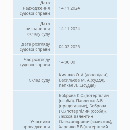
Дата
надходження
14.11.2024
судової справи
Дата
визначення
14.11.2024
складу суду
Дата розгляду
04.02.2026
судової справи
Час розгляду
14:00:00
судової справи
Кияшко О. А.(доповідач),
Склад суду
Васильєва М. А.(суддя),
Кепкал Л. І.(суддя)
Боброва К.О.(потерпілий
(особа)), Павленко А.В.
(представник), Боброва
І.О.(потерпілий (особа)),
Лєсков Валентин
Учасники
Олександрович(захисник),
провадження
Харечко В.В.(потерпілий