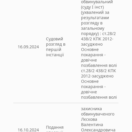
обвинувальний
(суду І інст)
(ухвалений за
результатами
розгляду в
загальному
порядку) : ст.28/2
Судовий
438/2 КПК 2012-
розгляд в
засуджено
16.09.2024
першій
Основне
інстанції
покарання -
довічне
позбавлення волі
ст.28/2 438/2 КПК
2012-засуджено
Основне
покарання -
довічне
позбавлення волі
захисника
обвинуваченого
Лєскова
Валентина
Подання
16.10.2024
Олександровича