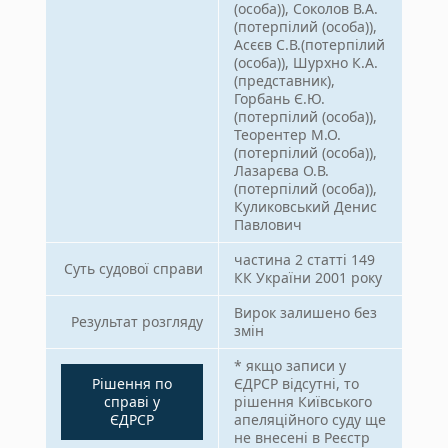
(особа)), Соколов В.А.
(потерпілий (особа)),
Асєєв С.В.(потерпілий
(особа)), Шурхно К.А.
(представник),
Горбань Є.Ю.
(потерпілий (особа)),
Теорентер М.О.
(потерпілий (особа)),
Лазарєва О.В.
(потерпілий (особа)),
Куликовський Денис
Павлович
частина 2 статті 149
Суть судової справи
КК України 2001 року
Вирок залишено без
Результат розгляду
змін
* якщо записи у
Рішення по
ЄДРСР відсутні, то
справі у
рішення Київського
ЄДРСР
апеляційного суду ще
не внесені в Реєстр