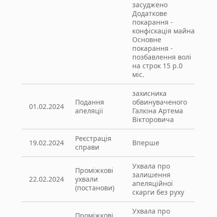
засуджено
Додаткове
покарання -
конфіскація майна
Основне
покарання -
позбавлення волі
на строк 15 р.0
міс.
захисника
Подання
обвинуваченого
01.02.2024
апеляції
Галкіна Артема
Вікторовича
Реєстрація
19.02.2024
Вперше
справи
Ухвала про
Проміжкові
залишення
22.02.2024
ухвали
апеляційної
(постанови)
скарги без руху
Ухвала про
Проміжкові