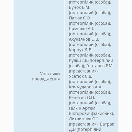
(потерпілий (особа)),
Бучок В.М.
(потерпілий (особа)),
Патюк С.О.
(потерпілий (особа)),
Ярмішко А.І.
(потерпілий (особа)),
Ахунзянов О.В.
(потерпілий (особа)),
Карпук Д.В.
(потерпілий (особа)),
Куліш І.В.(потерпілий
(особа)), Гонтарєв Р.М.
(представник),
Учасники
Усатюк С.В.
провадження
(потерпілий (особа)),
Кочмударов А.А.
(потерпілий (особа)),
Репетил О.П.
(потерпілий (особа)),
Галкін Артем
Вікторович(захисник),
Литвинчук О.І.
(представник), Батрак
Д.В.(потерпілий