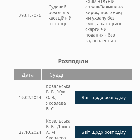
кримінальній
Судовий
справі(Залишено
розгляд в
вирок, постанову
29.01.2026
касаційній
чи ухвалу без
інстанції
змін, а касаційні
скарги чи
подання - без
задоволення )
Розподіли
Дата
Судді
Ковальська
В. В., Жук
19.02.2024
О. В.,
Яковлева
В. С.
Ковальська
В. В., Дрига
28.10.2024
А. М.,
Яковлева