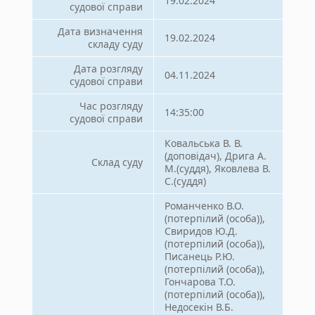
19.02.2024
судової справи
Дата визначення
19.02.2024
складу суду
Дата розгляду
04.11.2024
судової справи
Час розгляду
14:35:00
судової справи
Ковальська В. В.
(доповідач), Дрига А.
Склад суду
М.(суддя), Яковлева В.
С.(суддя)
Романченко В.О.
(потерпілий (особа)),
Свиридов Ю.Д.
(потерпілий (особа)),
Писанець Р.Ю.
(потерпілий (особа)),
Гончарова Т.О.
(потерпілий (особа)),
Недосекін В.Б.