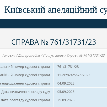
Київський апеляційний с
СПРАВА № 761/31731/23
Головна / Для громадян / Пошук справ / Справа № 761/31731/23
кальний номер судової справи
761/31731/23
аційній номер судової справи
11-сс/824/5676/2023
а надходження судової справи
04.09.2023
Дата визначення складу суду
05.09.2023
Дата розгляду судової справи
25.09.2023