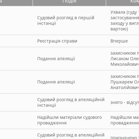
а
Подія
Ко
Ухвала (суду 1
Судовий розгляд в першій
застосування
інстанції
заходу у виг
вартою)
Реєстрація справи
Вперше
захисником 
Подання апеляції
Лисаком Оле
Миколайови
захисником 
Подання апеляції
Пушкарем О
Анатолійови
Судовий розгляд в апеляційній
знято - відсу
інстанції
Надійшли матеріали судового
Надійшли ма
провадження
провадженн
Судовий розгляд в апеляційній
призначено з