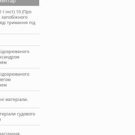
ментар
-ї інст) 10 (Про
 запобіжного
ляді тримання під
підозрюваного
ксандром
чем
підозрюваного
легом
чем
тні матеріали.
теріали судового
я
асідання.