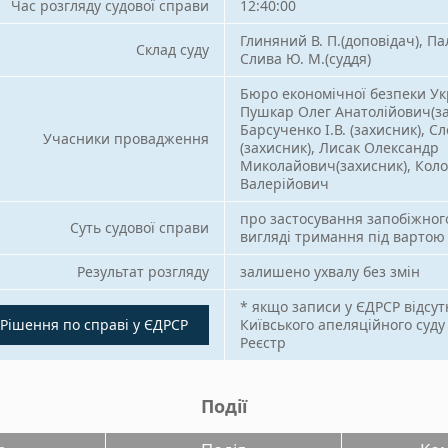
Час розгляду судової справи
12:40:00
Глиняний В. П.(доповідач), Пал
Склад суду
Слива Ю. М.(суддя)
Бюро економічної безпеки Ук
Пушкар Олег Анатолійович(за
Барсученко І.В. (захисник), С
Учасники провадження
(захисник), Лисак Олександр
Миколайович(захисник), Коло
Валерійович
про застосування запобіжного
Суть судової справи
вигляді тримання під вартою
Результат розгляду
залишено ухвалу без змін
* якщо записи у ЄДРСР відсут
Рішення по справі у ЄДРСР
Київського апеляційного суду
Реєстр
Події