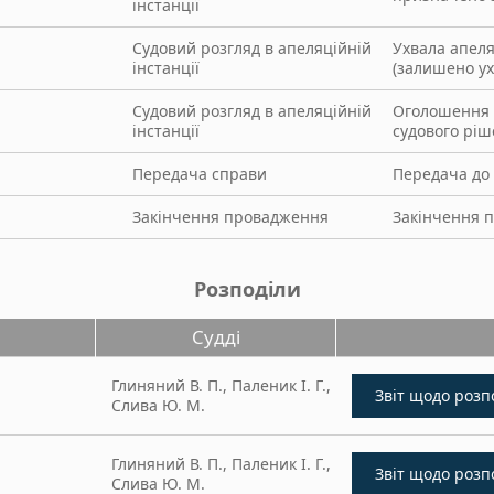
інстанції
Судовий розгляд в апеляційній
Ухвала апеляц
інстанції
(залишено ух
Судовий розгляд в апеляційній
Оголошення 
інстанції
судового рі
Передача справи
Передача до 
Закінчення провадження
Закінчення 
Розподіли
Судді
Глиняний В. П., Паленик І. Г.,
Слива Ю. М.
Глиняний В. П., Паленик І. Г.,
Слива Ю. М.