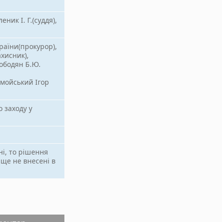
еник І. Г.(суддя),
раїни(прокурор),
хисник),
лободян Б.Ю.
мойський Ігор
 заходу у
ні, то рішення
 ще не внесені в