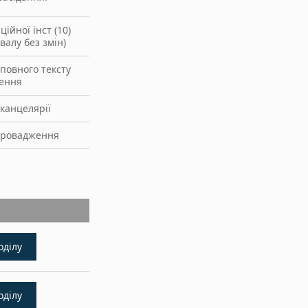
ійної інст (10)
валу без змін)
повного тексту
шення
канцелярії
провадження