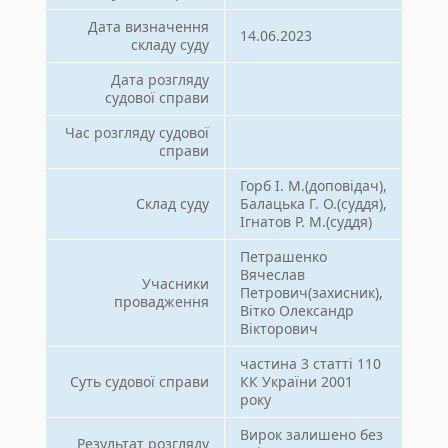
Дата визначення
14.06.2023
складу суду
Дата розгляду
судової справи
Час розгляду судової
справи
Горб І. М.(доповідач),
Склад суду
Балацька Г. О.(суддя),
Ігнатов Р. М.(суддя)
Петрашенко
Вячеслав
Учасники
Петрович(захисник),
провадження
Вітко Олександр
Вікторович
частина 3 статті 110
Суть судової справи
КК України 2001
року
Вирок залишено без
Результат розгляду