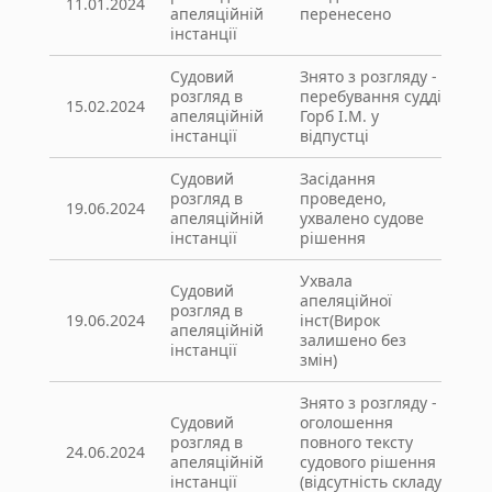
11.01.2024
апеляційній
перенесено
інстанції
Судовий
Знято з розгляду -
розгляд в
перебування судді
15.02.2024
апеляційній
Горб І.М. у
інстанції
відпустці
Судовий
Засідання
розгляд в
проведено,
19.06.2024
апеляційній
ухвалено судове
інстанції
рішення
Ухвала
Судовий
апеляційної
розгляд в
19.06.2024
інст(Вирок
апеляційній
залишено без
інстанції
змін)
Знято з розгляду -
Судовий
оголошення
розгляд в
повного тексту
24.06.2024
апеляційній
судового рішення
інстанції
(відсутність складу