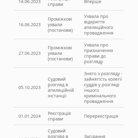
14.06.2023
Вперше
справи
Ухвала про
Проміжкові
відкриття
16.06.2023
ухвали
апеляційного
(постанови)
провадження
Ухвала про
Проміжкові
призначення
27.06.2023
ухвали
справи до
(постанови)
розгляду
Знято з розгляду -
Судовий
зайнятість колегії
розгляд в
суддів у розгляді
05.10.2023
апеляційній
іншого
інстанції
кримінального
провадження
Реєстрація
01.01.2024
Перереєстрація
справи
Судовий
розгляд в
Засідання