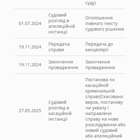
суду)
Судовий
Оголошення
розгляд в
01.07.2024
повного тексту
апеляційній
судового рішення
інстанції
Передача
Передача до
19.11.2024
справи
канцелярії
Закінчення
Закінчення
19.11.2024
провадження
провадження
Постанова по
касаційній
кримінальній
справі(Скасовано
Судовий
вирок, постанову
розгляд в
чи ухвалу і
27.05.2025
касаційній
направлено
інстанції
справу на нове
розслідування або
новий судовий
або апеляційний