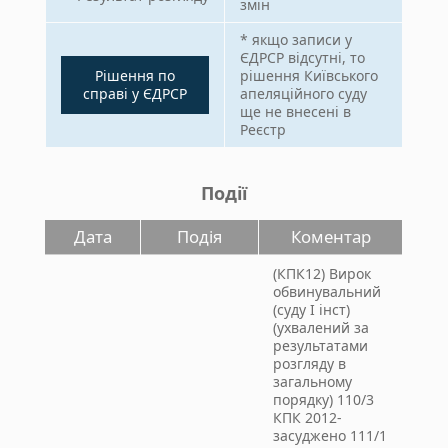
змін
* якщо записи у
ЄДРСР відсутні, то
Рішення по
рішення Київського
справі у ЄДРСР
апеляційного суду
ще не внесені в
Реєстр
Події
Дата
Подія
Коментар
(КПК12) Вирок
обвинувальний
(суду І інст)
(ухвалений за
результатами
розгляду в
загальному
порядку) 110/3
КПК 2012-
засуджено 111/1