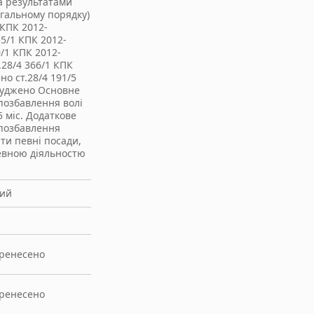
а результатами
агальному порядку)
 КПК 2012-
5/1 КПК 2012-
/1 КПК 2012-
.28/4 366/1 КПК
но ст.28/4 191/5
суджено Основне
позбавлення волі
5 міс. Додаткове
 позбавлення
ти певні посади,
евною діяльностю
ний
еренесено
еренесено