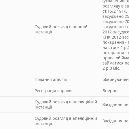
(ухвалений з
розгляду в з
ст.15/2 191/5
засуджено 25
засуджено 70
Судовий розгляд в першій
засуджено ст
інстанції
2012-засудже
КПК 2012-за
покарання - 
на строк 1 р.
покарання -
права обійма
займатися п
2 р.0 міс.
Подання апеляції
обвинуваче
Реєстрація справи
Вперше
Судовий розгляд в апеляційній
Засідання п
інстанції
Судовий розгляд в апеляційній
Засідання п
інстанції