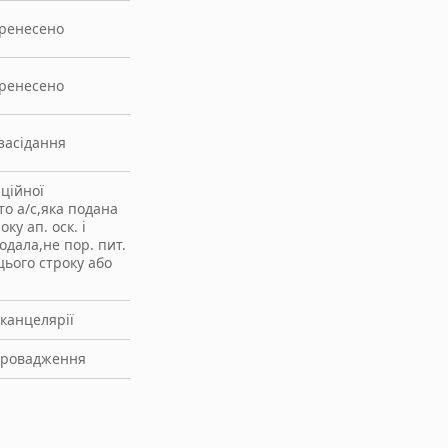
еренесено
еренесено
засідання
ційної
то а/с,яка подана
оку ап. оск. і
подала,не пор. пит.
цього строку або
канцелярії
провадження