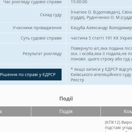
Час розгляду судової справи
15:00:00
Ігнатюк О. В.(доповідач), Свін
Склад суду
(суддя), Рудніченко О. М.(судд
Учасники провадження
Кацуба Александр Володими
Суть судової справи
частина 5 статті 191 КК Украї
Повернуто а/с,яка подана післ
Результат розгляду
оск. і особа,яка її подала,не п
поновл. цього строку або суд а
* якщо записи у ЄДРСР відсут
Рішення по справі у ЄДРСР
Київського апеляційного суду
Реєстр
Події
а
Подія
Ко
(КПК12) Виро
підставі угоди