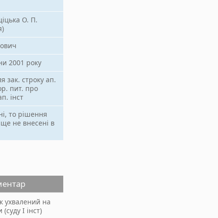
ціцька О. П.
я)
рович
ни 2001 року
я зак. строку ап.
ор. пит. про
п. інст
ні, то рішення
 ще не внесені в
ментар
к ухвалений на
 (суду І інст)