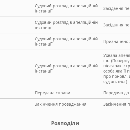
Судовий розгляд в апеляційній
Засідання п
інстанції
Судовий розгляд в апеляційній
Засідання п
інстанції
Судовий розгляд в апеляційній
Призначено 
інстанції
Ухвала апеля
інст(Поверну
Судовий розгляд в апеляційній
після зак. стр
інстанції
особа,яка її 
про поновл. 
суд ап. інст)
Передача справи
Передача до 
Закінчення провадження
Закінчення 
Розподіли