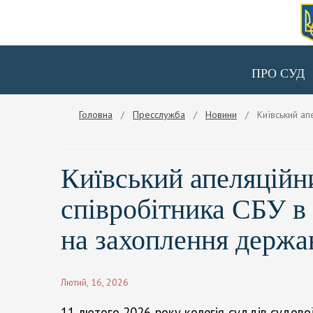
ПРО СУД
Головна
/
Пресслужба
/
Новини
/ Київський апел
Київський апеляційн
співробітника СБУ в 
на захоплення держа
Лютий, 16, 2026
11 лютого 2026 року колегія суддів судової