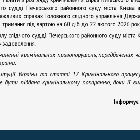
ого судді Печерського районного суду міста Києва 
ажливих справах Головного слідчого управління Держ
і тримання під вартою на 60 діб до 22 лютого 2026 ро
алу слідчого судді Печерського районного суду міста 
з задоволення.
вчиненні кримінальних правопорушень, передбачених
країни.
итуції України та статті 17
Кримінального процесу
 бути піддана кримінальному покаранню, доки її ви
Інформує 