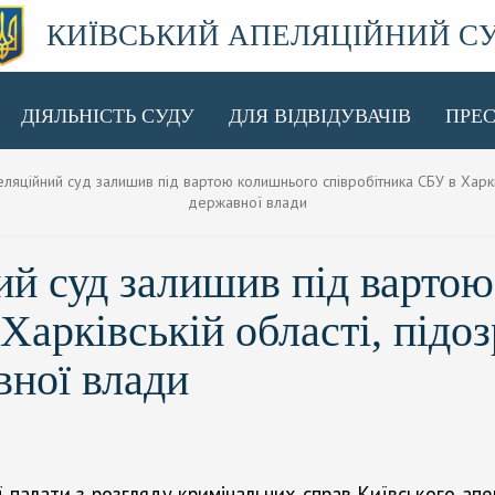
КИЇВСЬКИЙ АПЕЛЯЦІЙНИЙ С
ДІЯЛЬНІСТЬ СУДУ
ДЛЯ ВІДВІДУВАЧІВ
ПРЕ
яційний суд залишив під вартою колишнього співробітника СБУ в Харків
державної влади
ий суд залишив під варто
Харківській області, підо
вної влади
 палати з розгляду кримінальних справ Київського апел