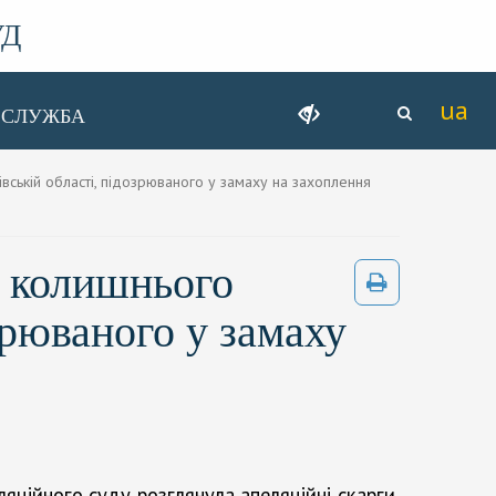
УД
ССЛУЖБА
ській області, підозрюваного у замаху на захоплення
ю колишнього
зрюваного у замаху
яційного суду розглянула апеляційні скарги,