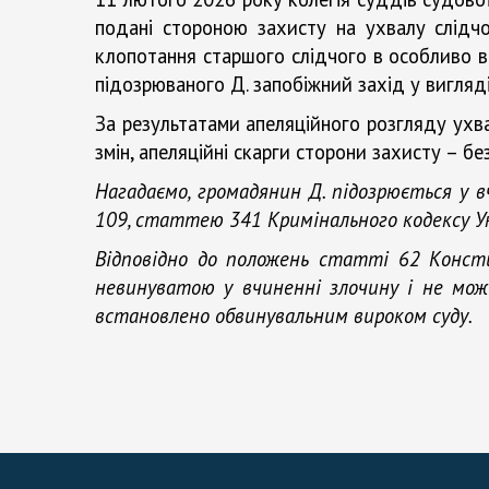
подані стороною захисту на ухвалу слідч
клопотання старшого слідчого в особливо в
підозрюваного Д. запобіжний захід у вигляд
За результатами апеляційного розгляду ухв
змін, апеляційні скарги сторони захисту – бе
Нагадаємо, громадянин Д. підозрюється у 
109, статт
ею
341 Кримінального кодексу У
Відповідно до положень статті 62 Конст
невинуватою у вчиненні злочину і не може
встановлено
обвинувальним вироком суду.