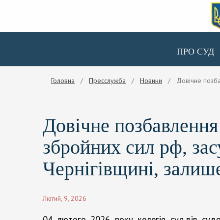
ПРО СУД
Головна
/
Пресслужба
/
Новини
/ Довічне позбавл
Довічне позбавлення
збройних сил рф, зас
Чернігівщині, залише
Лютий, 9, 2026
04 лютого 2026 року колегія суддів судо