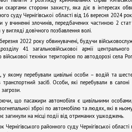
и скаргами сторони захисту, яка діє в інтересах о
ного суду Чернігівської області від 16 вересня 2024 
 у вчиненні злочинів, передбачених частиною 2 статт
 у вигляді довічного позбавлення волі.
 березня 2022 року обвинувачені, будучи військовослу
розділу 41 загальновійськової армії центрального
військової техніки територією по автодорозі села Рого
, у якому перебували цивільні особи – водій та шест
ив транспортний засіб. Особи, які перебували в салоні
 загрози.
люючи, що пасажири автомобіля є цивільними особами
вогнепальної зброї по автомобілю та людях, які в ньому
є загинули на місці події від отриманих ушкоджень.
к Чернігівського районного суду Чернігівської області 