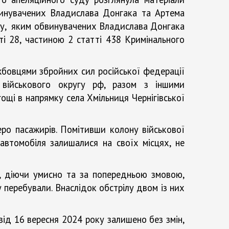
бвинувачених Владислава Донгака та Артема
року, яким обвинувачених Владислава Донгака
і 28, частиною 2 статті 438 Кримінального
жбовцями збройних сил російської федерації
 військового округу рф, разом з іншими
щі в напрямку села Хмільниця Чернігівської
еро пасажирів. Помітивши колону військової
 автомобіля залишалися на своїх місцях, не
, діючи умисно та за попередньою змовою,
 перебували. Внаслідок обстрілу двом із них
від 16 вересня 2024 року залишено без змін,