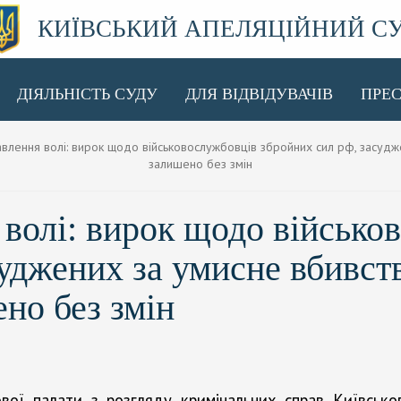
КИЇВСЬКИЙ АПЕЛЯЦІЙНИЙ С
ДІЯЛЬНІСТЬ СУДУ
ДЛЯ ВІДВІДУВАЧІВ
ПРЕ
ення волі: вирок щодо військовослужбовців збройних сил рф, засуджени
залишено без змін
 волі: вирок щодо військо
уджених за умисне вбивств
но без змін
вої палати з розгляду кримінальних справ Київськог