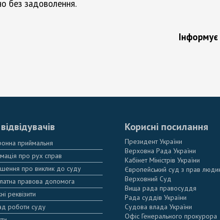
но без задоволення.
Інформує 
відвідувачів
Корисні посилання
Президент України
ронна приймальня
Верховна Рада України
мація про рух справ
Кабінет Міністрів України
шення про виклик до суду
Європейський суд з прав люди
Верховний Суд
латна правова допомога
Вища рада правосуддя
ні реквізити
Рада суддів України
ад роботи суду
Судова влада України
Офіс Генерального прокурора
кти