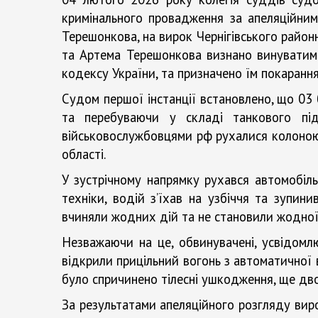
кримінального провадження за апеляційним
Терешонкова, на вирок Чернігівського район
та Артема Терешонкова визнано винуватими
кодексу України, та призначено їм покарання
Судом першої інстанції встановлено, що 03
та перебуваючи у складі танкового під
військовослужбовцями рф рухалися колоною 
області.
У зустрічному напрямку рухався автомобіль
техніки, водій з’їхав на узбіччя та зупин
вчиняли жодних дій та не становили жодної
Незважаючи на це, обвинувачені, усвідом
відкрили прицільний вогонь з автоматичної 
було спричинено тілесні ушкодження, ще дво
За результатами апеляційного розгляду виро