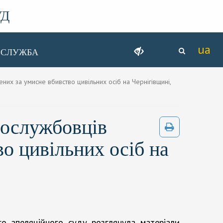
УД
ССЛУЖБА
х за умисне вбивство цивільних осіб на Чернігівщині,
вослужбовців
о цивільних осіб на
о апеляційного суду розглянула матеріали