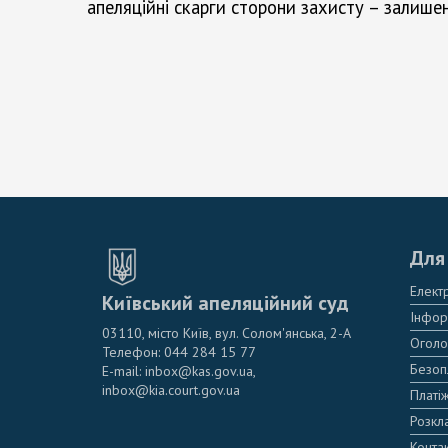
апеляційні скарги сторони захисту – залише
Для 
Елект
Київський апеляційний суд
Інфор
03110, місто Київ, вул. Солом'янська, 2-А
Оголо
Телефон: 044 284 15 77
Безоп
E-mail: inbox@kas.gov.ua,
inbox@kia.court.gov.ua
Платіж
Розкл
Конта