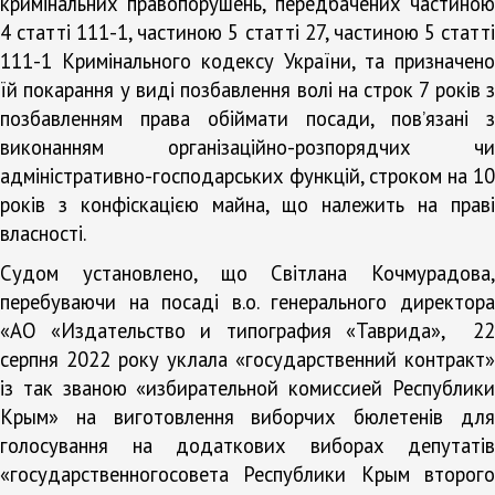
кримінальних правопорушень, передбачених частиною
4 статті 111-1, частиною 5 статті 27, частиною 5 статті
111-1 Кримінального кодексу України, та призначено
їй покарання у виді позбавлення волі на строк 7 років з
позбавленням права обіймати посади, повʼязані з
виконанням організаційно-розпорядчих чи
адміністративно-господарських функцій, строком на 10
років з конфіскацією майна, що належить на праві
власності.
Судом установлено, що Світлана Кочмурадова,
перебуваючи на посаді в.о. генерального директора
«АО «Издательство и типография «Таврида», 22
серпня 2022 року уклала «государственний контракт»
із так званою «избирательной комиссией Республики
Крым» на виготовлення виборчих бюлетенів для
голосування на додаткових виборах депутатів
«государственногосовета Республики Крым второго