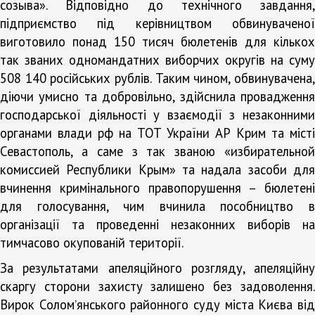
созыва». Відповідно до технічного завдання,
підприємство під керівництвом обвинуваченої
виготовило понад 150 тисяч бюлетенів для кількох
так званих одномандатних виборчих округів на суму
508 140 російських рублів. Таким чином, обвинувачена,
діючи умисно та добровільно, здійснила провадження
господарської діяльності у взаємодії з незаконними
органами влади рф на ТОТ України АР Крим та місті
Севастополь, а саме з так званою «избирательной
комиссией Республики Крым» та надала засоби для
вчинення кримінального правопорушення – бюлетені
для голосування, чим вчинила пособництво в
організації та проведенні незаконних виборів на
тимчасово окупованій території.
За результатами апеляційного розгляду, апеляційну
скаргу сторони захисту залишено без задоволення.
Вирок Соломʼянського районного суду міста Києва від