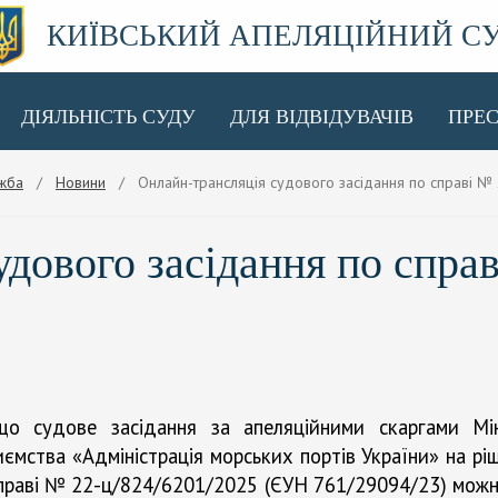
КИЇВСЬКИЙ АПЕЛЯЦІЙНИЙ С
ДІЯЛЬНІСТЬ СУДУ
ДЛЯ ВІДВІДУВАЧІВ
ПРЕ
жба
/
Новини
/ Онлайн-трансляція судового засідання по справі №
дового засідання по справ
що судове засідання за апеляційними скаргами Мін
иємства «Адміністрація морських портів України» на рі
 справі № 22-ц/824/6201/2025 (ЄУН 761/29094/23) можна