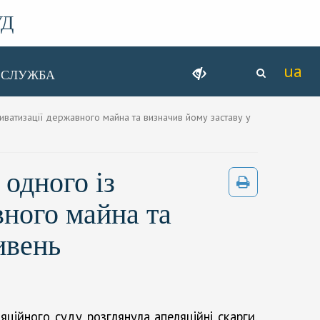
УД
ССЛУЖБА
ватизації державного майна та визначив йому заставу у
одного із
вного майна та
ивень
яційного суду розглянула апеляційні скарги,