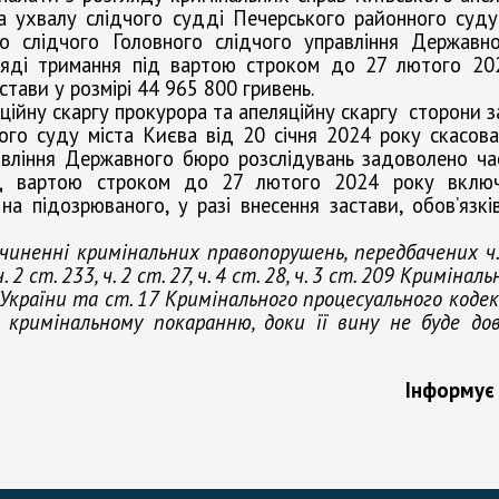
 ухвалу слідчого судді Печерського районного суду
о слідчого Головного слідчого управління Державн
ляді тримання під вартою строком до 27 лютого 20
тави у розмірі 44 965 800 гривень.
ційну скаргу прокурора та апеляційну скаргу сторони 
ого суду міста Києва від 20 січня 2024 року скасов
авління Державного бюро розслідувань задоволено ч
ід вартою строком до 27 лютого 2024 року вклю
а підозрюваного, у разі внесення застави, обов’язкі
чиненні кримінальних правопорушень, передбачених ч.
 ч. 2 ст. 233, ч. 2 ст. 27, ч. 4 ст. 28, ч. 3 ст. 209 Криміна
 України та ст. 17 Кримінального процесуального коде
 кримінальному покаранню, доки її вину не буде до
Інформує 