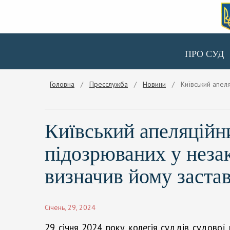
ПРО СУД
Головна
/
Пресслужба
/
Новини
/ Київський апеляц
Київський апеляційни
підозрюваних у неза
визначив йому застав
Січень, 29, 2024
29 січня 2024 року колегія суддів судової 