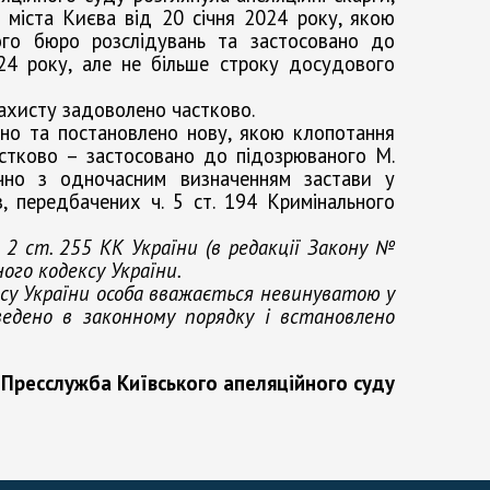
 міста Києва від 20 січня 2024 року, якою
ого бюро розслідувань та застосовано до
24 року, але не більше строку досудового
захисту задоволено частково.
ано та постановлено нову, якою клопотання
астково – застосовано до підозрюваного М.
чно з одночасним визначенням застави у
в, передбачених ч. 5 ст. 194 Кримінального
 2 ст. 255 КК України (в редакції Закону №
льного кодексу України.
ксу України особа вважається невинуватою у
ведено в законному порядку і встановлено
Пресслужба Київського апеляційного суду