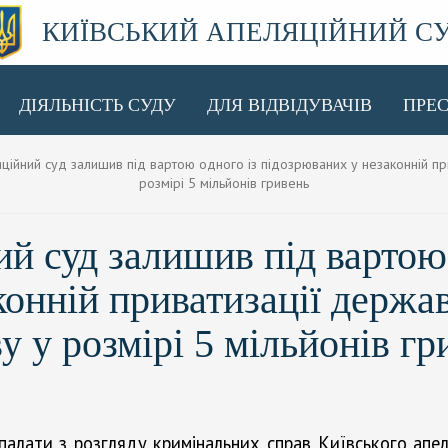
КИЇВСЬКИЙ АПЕЛЯЦІЙНИЙ С
ДІЯЛЬНІСТЬ СУДУ
ДЛЯ ВІДВІДУВАЧІВ
ПРЕ
ійний суд залишив під вартою одного із підозрюваних у незаконній при
розмірі 5 мільйонів гривень
й суд залишив під вартою 
конній приватизації держа
у у розмірі 5 мільйонів гр
палати з розгляду кримінальних справ Київського апел