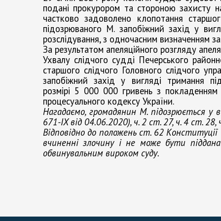
подані прокурором та стороною захисту на
частково задоволено клопотання старшог
підозрюваного М. запобіжний захід у виг
розслідування, з одночасним визначенням зас
За результатом апеляційного розгляду апеля
Ухвалу слідчого судді Печерського районн
старшого слідчого Головного слідчого упр
запобіжний захід у вигляді тримання п
розмірі 5 000 000 гривень з покладенням н
процесуального кодексу України.
Нагадаємо, громадянин М. підозрюється у в
671-IX від 04.06.2020), ч. 2 ст. 27, ч. 4 ст. 28,
Відповідно до положень ст. 62 Конституції
вчиненні злочину і не може бути піддана
обвинувальним вироком суду.