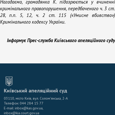
Нагадаємо, громадянка К. підозрюється у вчиненні
кримінального правопорушення, передбаченого ч. 3 ст.
28, п.п. 5, 12, ч. 2 ст. 115 («Умисне вбивство»)
Кримінального кодексу України.
Інформує Прес-служба Київського апеляційного суду
Київський апеляційний суд
03110, місто Київ, вул. Солом'янська, 2-А
Телефон: 044 284 15 77
E-mail: inbox@kas.gov.ua,
inbox@kia.court.gov.ua