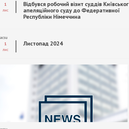
Відбувся робочий візит суддів Київсько
1
апеляційного суду до Федеративної
лис
Республіки Німеччина
acsu
Листопад 2024
1
лис
acsu