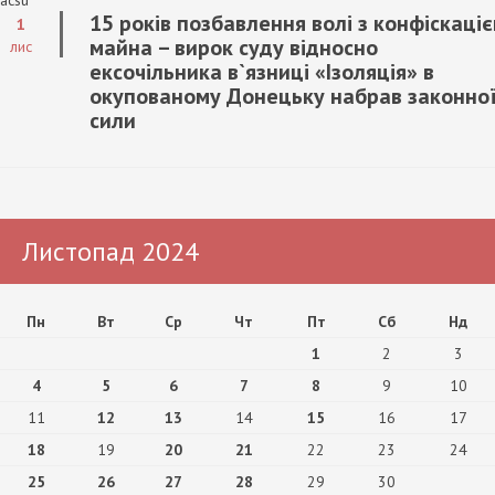
15 років позбавлення волі з конфіскаці
1
майна – вирок суду відносно
лис
ексочільника в`язниці «Ізоляція» в
окупованому Донецьку набрав законно
сили
Листопад 2024
Пн
Вт
Ср
Чт
Пт
Сб
Нд
1
2
3
4
5
6
7
8
9
10
11
12
13
14
15
16
17
18
19
20
21
22
23
24
25
26
27
28
29
30